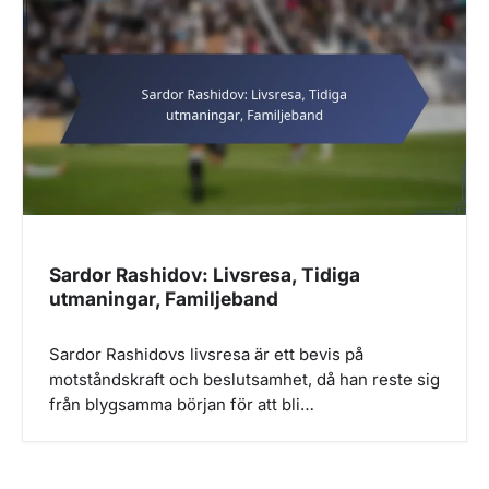
g
a
t
i
o
n
Sardor Rashidov: Livsresa, Tidiga
utmaningar, Familjeband
Sardor Rashidovs livsresa är ett bevis på
motståndskraft och beslutsamhet, då han reste sig
från blygsamma början för att bli…