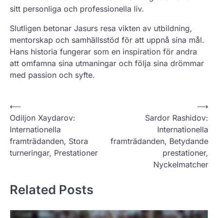
sitt personliga och professionella liv.
Slutligen betonar Jasurs resa vikten av utbildning,
mentorskap och samhällsstöd för att uppnå sina mål.
Hans historia fungerar som en inspiration för andra
att omfamna sina utmaningar och följa sina drömmar
med passion och syfte.
P
⟵
⟶
Odiljon Xaydarov:
Sardor Rashidov:
o
Internationella
Internationella
s
framträdanden, Stora
framträdanden, Betydande
t
turneringar, Prestationer
prestationer,
Nyckelmatcher
n
a
Related Posts
v
i