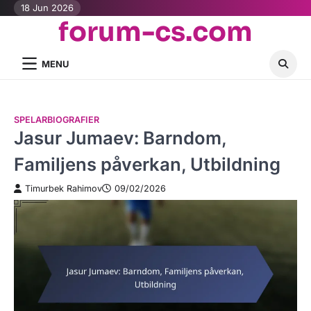
Skip
18 Jun 2026
forum-cs.com
to
content
MENU
SPELARBIOGRAFIER
Jasur Jumaev: Barndom,
Familjens påverkan, Utbildning
Timurbek Rahimov
09/02/2026