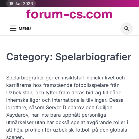
Skip
18 Jun 2026
forum-cs.com
to
content
MENU
Category:
Spelarbiografier
Spelarbiografier ger en insiktsfull inblick i livet och
karriärerna hos framstående fotbollsspelare från
Uzbekistan, och lyfter fram deras bidrag till både
inhemska ligor och internationella tävlingar. Dessa
idrottare, såsom Server Djeparov och Odiljon
Xaydarov, har inte bara uppnått personliga
utmärkelser utan har också spelat avgörande roller i
att höja profilen för uzbekisk fotboll på den globala
scenen.