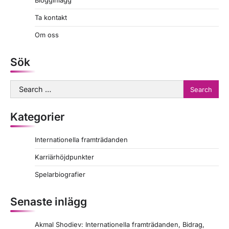
Blogginlägg
t
Ta kontakt
s
Om oss
p
a
Sök
g
Search
i
for:
n
Kategorier
a
t
Internationella framträdanden
i
Karriärhöjdpunkter
o
Spelarbiografier
n
Senaste inlägg
Akmal Shodiev: Internationella framträdanden, Bidrag,