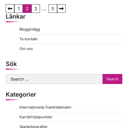
P
1
2
3
…
5
Länkar
o
s
Blogginlägg
t
Ta kontakt
s
Om oss
p
a
Sök
g
Search
i
for:
n
Kategorier
a
t
Internationella framträdanden
i
Karriärhöjdpunkter
o
Spelarbiografier