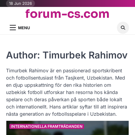
Skip
18 Jun 2026
forum-cs.com
to
content
MENU
Author:
Timurbek Rahimov
Timurbek Rahimov är en passionerad sportskribent
och fotbollsentusiast från Tasjkent, Uzbekistan. Med
en djup uppskattning för den rika historien om
uzbekisk fotboll utforskar han resorna hos kända
spelare och deras påverkan på sporten både lokalt
och internationellt. Hans artiklar syftar till att inspirera
nästa generation av fotbollsspelare i Uzbekistan.
INTERNATIONELLA FRAMTRÄDANDEN